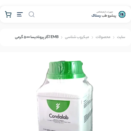
محصولات
سايت
محصولات
میکروب شناسی
EMB آگار پرونادیسا 500 گرمی