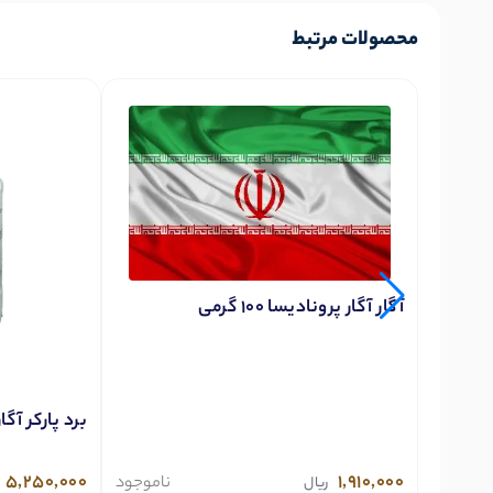
محصولات مرتبط
آگار آگار پرونادیسا 100 گرمی
برد پارکر آگار پر
5,250,000
1,910,000
ناموجود
ریال