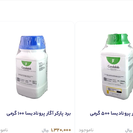
ونادیسا 500 گرمی
برد پارکر آگار پرونادیسا 100 گرمی
1,320,000
ناموجود
نامو
ریال
ریال