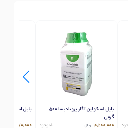
بایل اسکولین آگار پرونادیسا 500
بایل اسکولین آگار پرو
گرمی
2,470,000
10,200,000
جود
ناموجود
ریال
ریال