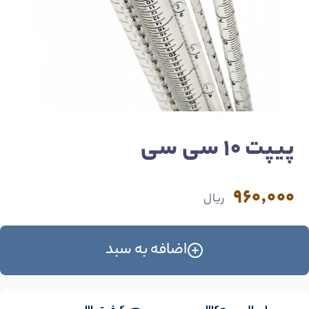
پیپت 10 سی سی
960,000
ریال
اضافه به سبد