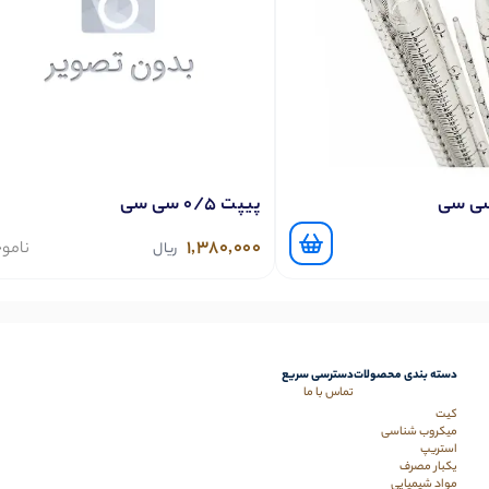
پیپت 0/5 سی سی
1,380,000
نامو
ریال
دسته بندی محصولات
دسترسی سریع
تماس با ما
کیت
میکروب شناسی
استریپ
یکبار مصرف
مواد شیمیایی