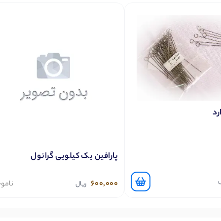
رد
پارافین یک کیلویی گرانول
ل
600,000
نامو
ریال