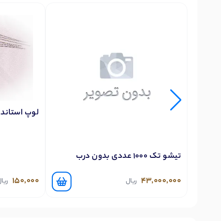
لوپ استاندا
تیشو تک 1000 عددی بدون درب
150,000
43,000,000
ریال
ریا