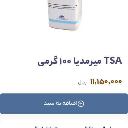
TSA میرمدیا 100 گرمی
11,150,000
ریال
اضافه به سبد