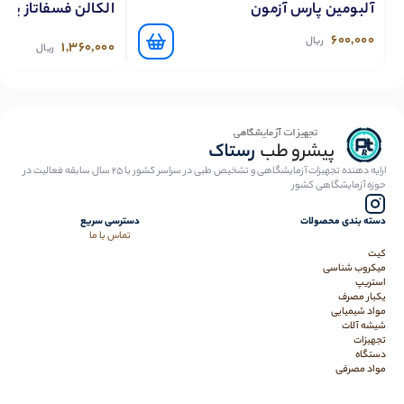
آلبومین پارس آزمون
الکالن فسفاتاز پار
600,000
ریال
1,360,000
ریال
ارایه دهنده تجهیزات آزمایشگاهی و تشخیص طبی در سراسر کشور با 25 سال سابقه فعالیت در
حوزه آزمایشگاهی کشور
دسته بندی محصولات
دسترسی سریع
تماس با ما
کیت
میکروب شناسی
استریپ
یکبار مصرف
مواد شیمیایی
شیشه آلات
تجهیزات
دستگاه
مواد مصرفی