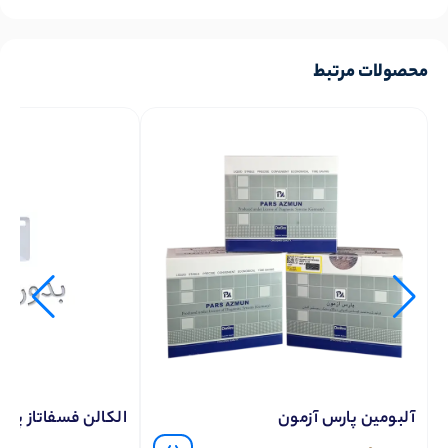
محصولات مرتبط
آلبومین پارس آزمون
الکالن فسفاتاز پار