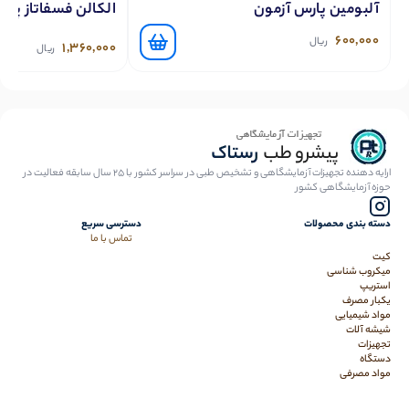
آلبومین پارس آزمون
الکالن فسفاتاز پار
600,000
ریال
1,360,000
ریال
ارایه دهنده تجهیزات آزمایشگاهی و تشخیص طبی در سراسر کشور با 25 سال سابقه فعالیت در
حوزه آزمایشگاهی کشور
دسته بندی محصولات
دسترسی سریع
تماس با ما
کیت
میکروب شناسی
استریپ
یکبار مصرف
مواد شیمیایی
شیشه آلات
تجهیزات
دستگاه
مواد مصرفی